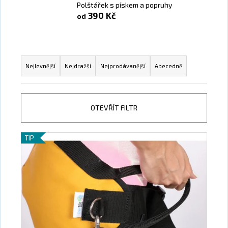
č
Polštářek s pískem a popruhy
u
390 Kč
od
j
e
m
Řazení produktů
e
Nejlevnější
Nejdražší
Nejprodávanější
Abecedně
POLŠTÁŘ
MOTÝL
OTEVŘÍT FILTR
1
340
Kč
Výpis produktů
TIP