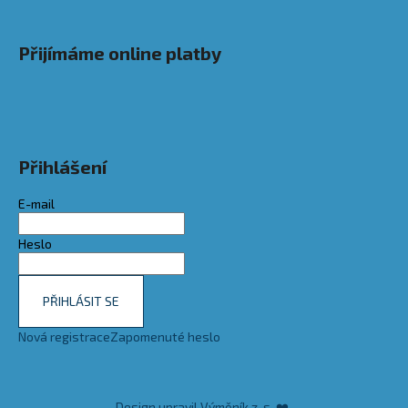
Přijímáme online platby
Přihlášení
E-mail
Heslo
PŘIHLÁSIT SE
Nová registrace
Zapomenuté heslo
Design upravil Výměník z. s. ❤️