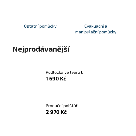
a
j
í
Ostatní pomůcky
Evakuační a
t
manipulační pomůcky
?
Nejprodávanější
HLEDAT
Podložka ve tvaru L
1 690 Kč
D
o
Pronační polštář
p
2 970 Kč
o
r
u