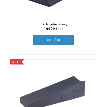
Klín trojůhelníkový
1 490 Kč
/ ks
DO KOŠÍKU
AKCE