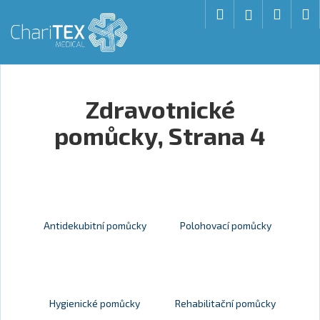
Košík
Přejít na obsah
Hledat
Nákup
M
Přihlášení
Zpět
Zpět
C
o
Zdravotnické
p
pomůcky
, Strana 4
o
t
ř
e
b
u
Antidekubitní pomůcky
Polohovací pomůcky
j
e
t
e
Hygienické pomůcky
Rehabilitační pomůcky
n