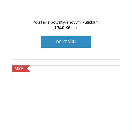
Polštář s polystyrénovými kuličkami
1 740 Kč
/ ks
DO KOŠÍKU
AKCE