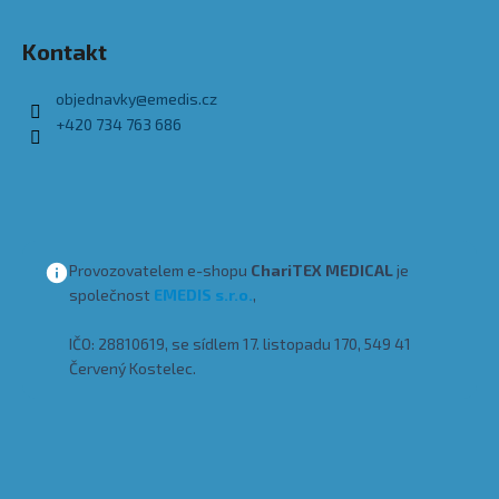
Kontakt
objednavky
@
emedis.cz
+420 734 763 686
Provozovatelem e-shopu
ChariTEX MEDICAL
je
společnost
EMEDIS s.r.o.
,
IČO: 28810619, se sídlem 17. listopadu 170, 549 41
Červený Kostelec.