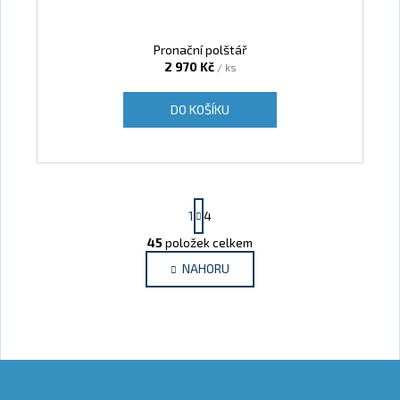
Pronační polštář
2 970 Kč
/ ks
DO KOŠÍKU
Stránkování
1
4
45
položek celkem
Ovládací prvky výpisu
NAHORU
Zápatí