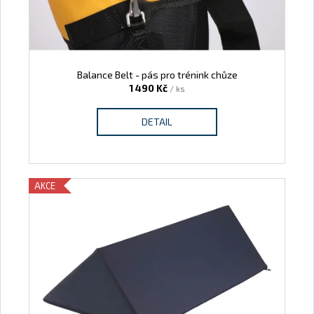
Balance Belt - pás pro trénink chůze
1 490 Kč
/ ks
DETAIL
AKCE