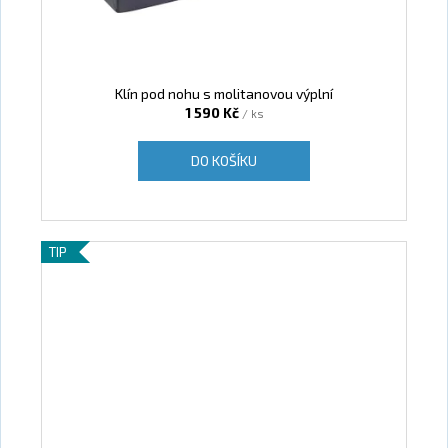
Klín pod nohu s molitanovou výplní
1 590 Kč
/ ks
DO KOŠÍKU
TIP