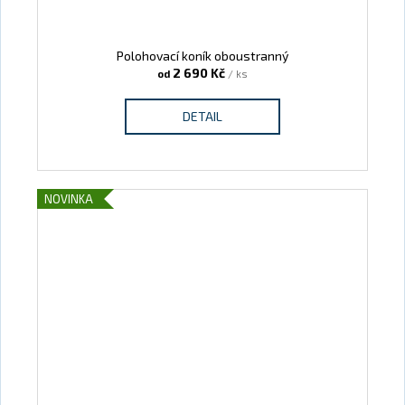
Polohovací koník oboustranný
2 690 Kč
od
/ ks
DETAIL
NOVINKA