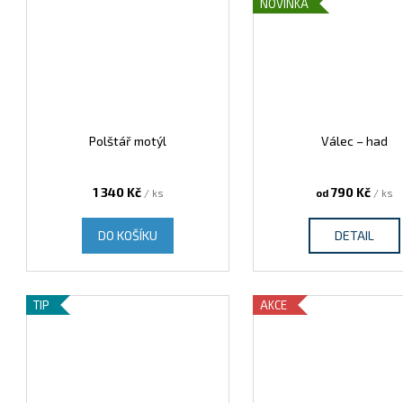
NOVINKA
Polštář motýl
Válec – had
1 340 Kč
790 Kč
/ ks
od
/ ks
DO KOŠÍKU
DETAIL
TIP
AKCE