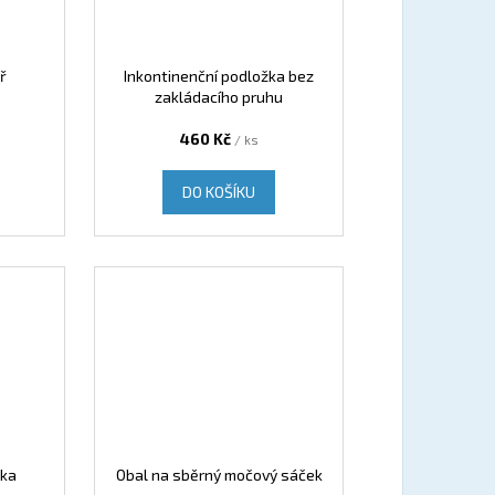
ř
Inkontinenční podložka bez
zakládacího pruhu
460 Kč
/ ks
DO KOŠÍKU
žka
Obal na sběrný močový sáček