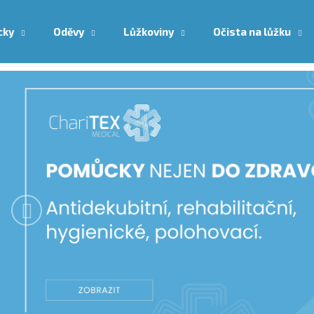
cky
Oděvy
Lůžkoviny
Očista na lůžku
Co potřebujete najít?
Předchozí
HLEDAT
Doporučujeme