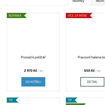
Novinky
Akční 
NOVINKA
VÍCE ZA MÉNĚ
Pronační polštář
Pracovní halena l
2 970 Kč
650 Kč
/ ks
/ ks
DO KOŠÍKU
DETAIL
TIP
TIP