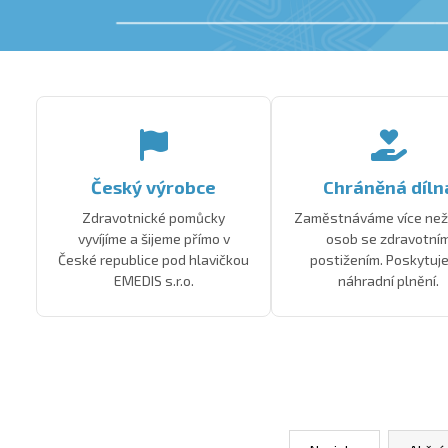
PRACOVNÍ HALENA LES
DĚTSKÉ POVLEČ
650 Kč
490 Kč
Český výrobce
Chráněná díln
Zdravotnické pomůcky
Zaměstnáváme více než
vyvíjíme a šijeme přímo v
osob se zdravotní
České republice pod hlavičkou
postižením. Poskytuj
EMEDIS s.r.o.
náhradní plnění.