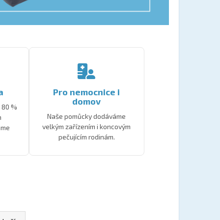
ENÍ TUČŇÁK
a
Pro nemocnice i
domov
 80 %
Naše pomůcky dodáváme
m
velkým zařízením i koncovým
eme
pečujícím rodinám.