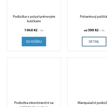
Podložka s polystyrénovými
Pohankový polštá
kuličkami
1 040 Kč
390 Kč
/ ks
od
/ ks
DO KOŠÍKU
DETAIL
Podložka inkontinenční se
Manipulační podlo