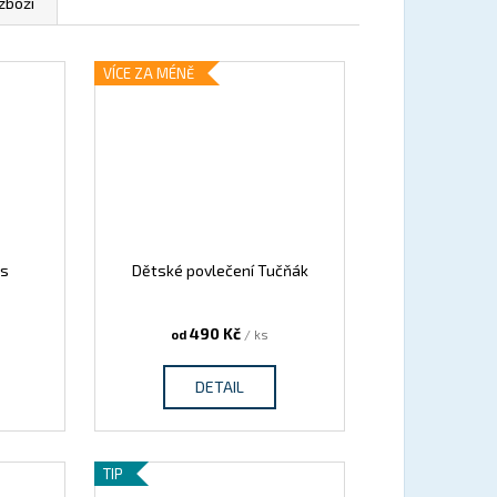
zboží
VÍCE ZA MÉNĚ
es
Dětské povlečení Tučňák
490 Kč
od
/ ks
DETAIL
TIP