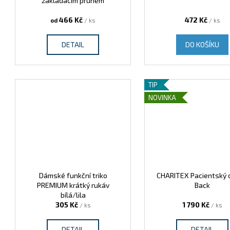
zakládacím pruhem
466 Kč
472 Kč
od
/ ks
/ ks
DETAIL
DO KOŠÍKU
TIP
NOVINKA
Dámské funkční triko
CHARITEX Pacientský 
PREMIUM krátký rukáv
Back
bílá/lila
305 Kč
1 790 Kč
/ ks
/ ks
DETAIL
DETAIL