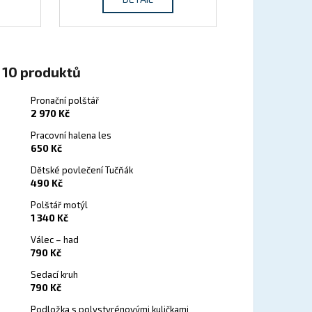
 10 produktů
Pronační polštář
2 970 Kč
Pracovní halena les
650 Kč
Dětské povlečení Tučňák
490 Kč
Polštář motýl
1 340 Kč
Válec – had
790 Kč
Sedací kruh
790 Kč
Podložka s polystyrénovými kuličkami