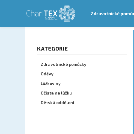
Košík
Zdravotnické pomů
Zpět
Zpět
do
do
Přejít na obsah
obchodu
obchodu
Postranní panel
Přeskočit kategorie
KATEGORIE
Zdravotnické pomůcky
Oděvy
Lůžkoviny
Očista na lůžku
Dětská oddělení