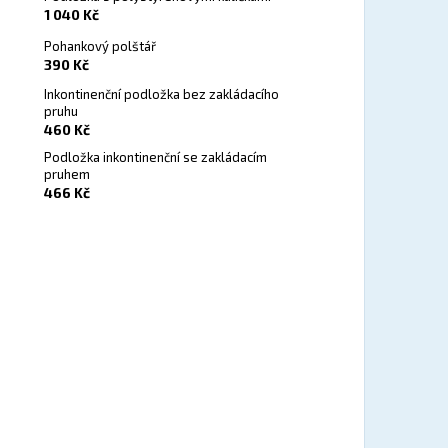
1 040 Kč
Pohankový polštář
390 Kč
Inkontinenční podložka bez zakládacího
pruhu
460 Kč
Podložka inkontinenční se zakládacím
pruhem
466 Kč