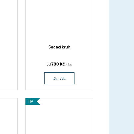
Sedací kruh
790 Kč
od
/ ks
DETAIL
TIP