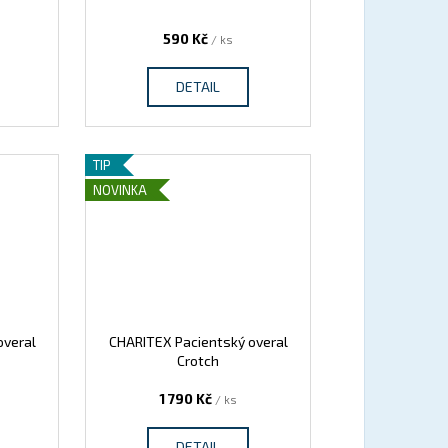
590 Kč
/ ks
DETAIL
TIP
NOVINKA
overal
CHARITEX Pacientský overal
Crotch
1 790 Kč
/ ks
DETAIL