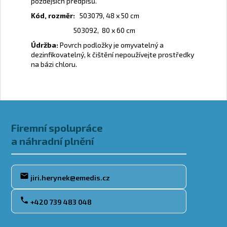
pozdějších předpisů.
Kód, rozměr:
503079, 48 x 50 cm
503092, 80 x 60 cm
Údržba:
Povrch podložky je omyvatelný a
dezinfikovatelný, k čištění nepoužívejte prostředky
na bázi chloru.
Zápatí
Firemní spolupráce
a náhradní plnění
jiri.herynek@emedis.cz
+420 739 483 048