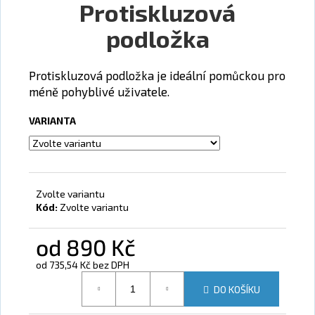
Protiskluzová
a
podložka
j
í
t
Protiskluzová podložka je ideální pomůckou pro
?
méně pohyblivé uživatele.
VARIANTA
HLEDAT
Zvolte variantu
Kód:
Zvolte variantu
D
o
od
890 Kč
p
od
735,54 Kč
bez DPH
o
Měrná cena:
r
DO KOŠÍKU
u