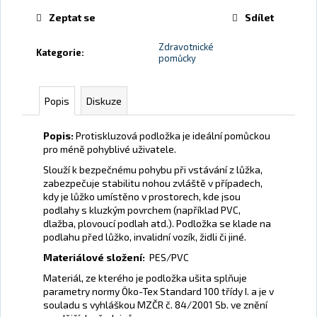
č
u
Zeptat se
Sdílet
j
Zdravotnické
e
Kategorie
:
pomůcky
m
e
Popis
Diskuze
POLŠTÁŘ
MOTÝL
Popis:
Protiskluzová podložka je ideální pomůckou
pro méně pohyblivé uživatele.
1
340
Slouží k bezpečnému pohybu při vstávání z lůžka,
Kč
zabezpečuje stabilitu nohou zvláště v případech,
kdy je lůžko umístěno v prostorech, kde jsou
podlahy s kluzkým povrchem (například PVC,
dlažba, plovoucí podlah atd.). Podložka se klade na
podlahu před lůžko, invalidní vozík, židli či jiné.
Materiálové složení:
PES/PVC
Materiál, ze kterého je podložka ušita splňuje
parametry normy Öko-Tex Standard 100 třídy I. a je v
souladu s vyhláškou MZČR č. 84/2001 Sb. ve znění