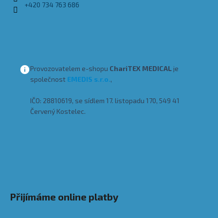
č
+420 734 763 686
u
j
e
m
e
Provozovatelem e-shopu
ChariTEX MEDICAL
je
společnost
EMEDIS s.r.o.
,
PRACOVNÍ
HALENA
IČO: 28810619, se sídlem 17. listopadu 170, 549 41
LES
Červený Kostelec.
650
Kč
Přijímáme online platby