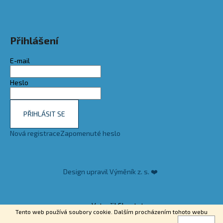
Přihlášení
E-mail
Heslo
PŘIHLÁSIT SE
Nová registrace
Zapomenuté heslo
Design upravil Výměník z. s. ❤️
Vytvořil Shoptet
Tento web používá soubory cookie. Dalším procházením tohoto webu
Copyright 2026
ChariTEX Medical
. Všechna práva vyhrazena.