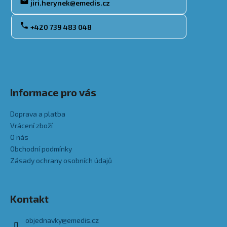
jiri.herynek@emedis.cz
a
j
+420 739 483 048
í
t
?
Informace pro vás
Doprava a platba
HLEDAT
Vrácení zboží
O nás
Obchodní podmínky
Zásady ochrany osobních údajů
D
o
p
o
Kontakt
r
u
objednavky
@
emedis.cz