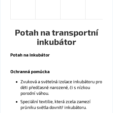
a
j
í
t
Potah na transportní
?
inkubátor
Potah na inkubátor
HLEDAT
Ochranná pomůcka
D
Zvuková a světelná izolace inkubátoru pro
o
děti předčasně narozené, či s nízkou
p
porodní váhou.
o
Speciální textilie, která zcela zamezí
r
průniku světla dovnitř inkubátoru.
u