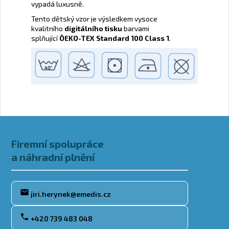
vypadá luxusně.
Tento dětský vzor je výsledkem vysoce
kvalitního
digitálního tisku
barvami
splňující
ÖEKO-TEX
Standard 100 Class 1
.
Zápatí
Firemní spolupráce
a náhradní plnění
jiri.herynek@emedis.cz
+420 739 483 048