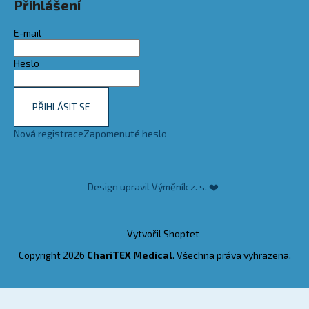
Přihlášení
E-mail
Heslo
PŘIHLÁSIT SE
Nová registrace
Zapomenuté heslo
Design upravil Výměník z. s. ❤️
Vytvořil Shoptet
Copyright 2026
ChariTEX Medical
. Všechna práva vyhrazena.