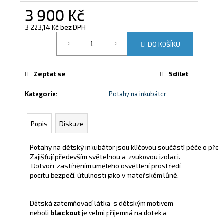
3 900 Kč
3 223,14 Kč bez DPH
Měrná cena:
DO KOŠÍKU
Zeptat se
Sdílet
Kategorie
:
Potahy na inkubátor
Popis
Diskuze
Potahy na dětský inkubátor jsou klíčovou součástí péče o př
Zajišťují především světelnou a zvukovou izolaci.
Dotvoří zastíněním umělého osvětlení prostředí
pocitu bezpečí, útulnosti jako v mateřském lůně.
Dětská zatemňovací látka s dětským motivem
neboli
blackout
je velmi příjemná na dotek a