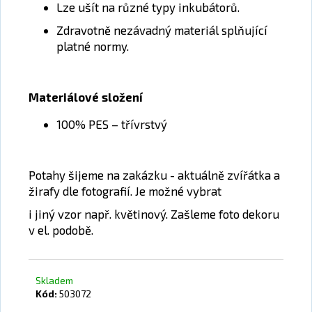
č
Lze ušít na různé typy inkubátorů.
u
Zdravotně nezávadný materiál splňující
j
platné normy.
e
m
e
Materiálové složení
POHANKOVÝ
100% PES – třívrstvý
POLŠTÁŘ
390
Kč
Potahy šijeme na zakázku - aktuálně zvířátka a
žirafy dle fotografií. Je možné vybrat
i jiný vzor např. květinový. Zašleme foto dekoru
v el. podobě.
Skladem
Kód:
503072