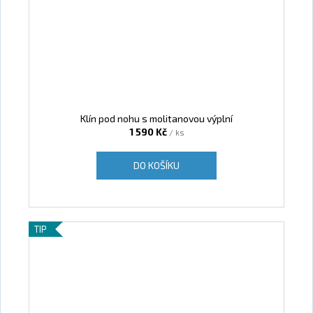
Klín pod nohu s molitanovou výplní
1 590 Kč
/ ks
DO KOŠÍKU
TIP