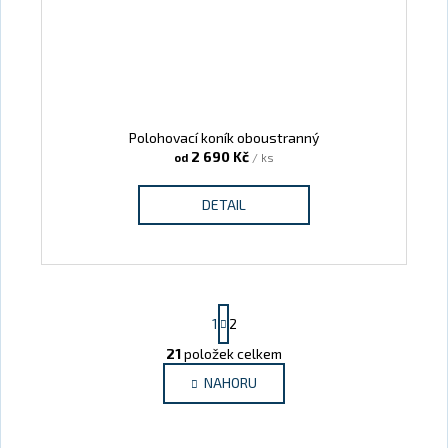
Polohovací koník oboustranný
2 690 Kč
od
/ ks
DETAIL
Stránkování
1
2
21
položek celkem
Ovládací prvky výpisu
NAHORU