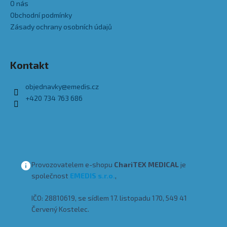
O nás
Obchodní podmínky
Zásady ochrany osobních údajů
Kontakt
objednavky
@
emedis.cz
+420 734 763 686
Provozovatelem e-shopu
ChariTEX MEDICAL
je
společnost
EMEDIS s.r.o.
,
IČO: 28810619, se sídlem 17. listopadu 170, 549 41
Červený Kostelec.