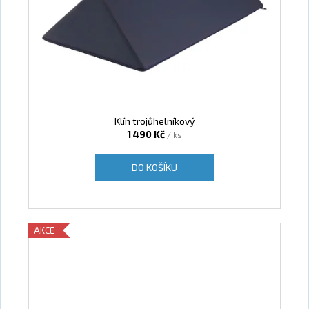
Klín trojůhelníkový
1 490 Kč
/ ks
DO KOŠÍKU
AKCE