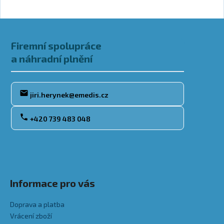
Zápatí
Firemní spolupráce
a náhradní plnění
jiri.herynek@emedis.cz
+420 739 483 048
Informace pro vás
Doprava a platba
Vrácení zboží