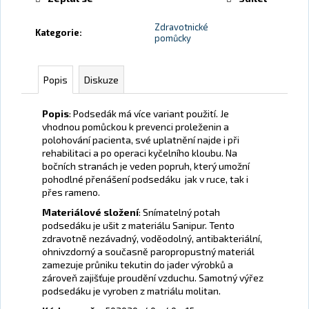
č
u
Zdravotnické
j
Kategorie
:
pomůcky
e
m
e
Popis
Diskuze
Popis
: Podsedák má více variant použití. Je
SEDACÍ
vhodnou pomůckou k prevenci proleženin a
KRUH
polohování pacienta, své uplatnění najde i při
790
rehabilitaci a po operaci kyčelního kloubu. Na
Kč
bočních stranách je veden popruh, který umožní
pohodlné přenášení podsedáku jak v ruce, tak i
přes rameno.
Materiálové složení
: Snímatelný potah
podsedáku je ušit z materiálu Sanipur. Tento
zdravotně nezávadný, voděodolný, antibakteriální,
ohnivzdorný a současně paropropustný materiál
zamezuje průniku tekutin do jader výrobků a
zároveň zajišťuje proudění vzduchu. Samotný výřez
podsedáku je vyroben z matriálu molitan.