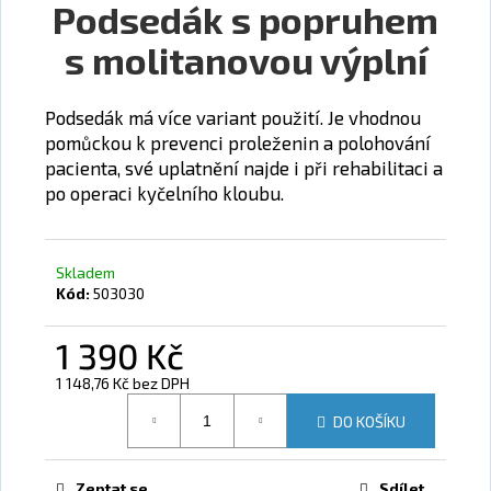
Podsedák s popruhem
a
s molitanovou výplní
j
í
t
Podsedák má více variant použití. Je vhodnou
?
pomůckou k prevenci proleženin a polohování
pacienta, své uplatnění najde i při rehabilitaci a
po operaci kyčelního kloubu.
HLEDAT
Skladem
Kód:
503030
1 390 Kč
D
o
1 148,76 Kč bez DPH
p
Měrná cena:
o
DO KOŠÍKU
r
u
Zeptat se
Sdílet