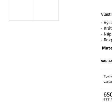
PRACOVNÍ HALENA LES
DĚTSKÉ POVLEČ
650 Kč
490 Kč
Vlast
• Výst
• Krá
• Náp
• Roz
Mate
VARIA
Zvol
varia
65
537,1
Měrn