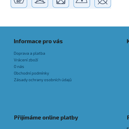
Informace pro vás
Doprava a platba
Vrácení zboží
O nás
Obchodní podmínky
Zásady ochrany osobních údajů
Přijímáme online platby
E