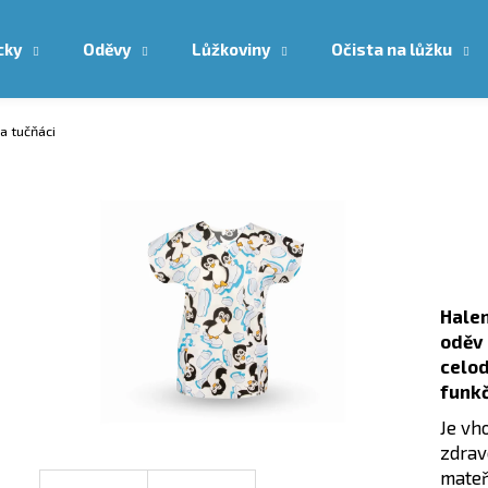
cky
Oděvy
Lůžkoviny
Očista na lůžku
Co potřebujete najít?
a tučňáci
HLEDAT
Doporučujeme
Halen
oděv
celo
funkč
Je vh
zdrav
mateř