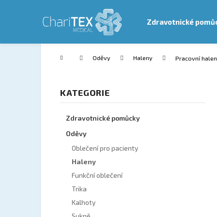
Košík
Zdravotnické pomů
Zpět
Zpět
do
do
Přejít na obsah
obchodu
obchodu
Domů
Oděvy
Haleny
Pracovní halen
Postranní panel
Přeskočit kategorie
KATEGORIE
Zdravotnické pomůcky
Oděvy
Oblečení pro pacienty
Haleny
Funkční oblečení
Trika
Kalhoty
Sukně