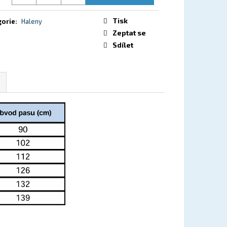
Tisk
gorie
:
Haleny
Zeptat se
Sdílet