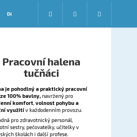
Hledat
Přihlášení
Nákupní koší
Dětská oddělení
Doprava a platba
O nás
K
Pracovní halena
tučňáci
a je pohodlný a praktický pracovní
 ze 100% bavlny,
navržený pro
denní komfort
,
volnost pohybu a
ní využití
v každodenním provozu.
Následující
odná pro zdravotnický personál,
otní sestry, pečovatelky, učitelky v
ských školách i další profese.