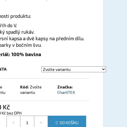
ENÍ TUČŇÁK
nosti produktu:
řih do V.
tký spadlý rukáv.
rsní kapsa a dvě kapsy na předním dílu.
parky v bočním švu.
riál: 100% bavlna
NTA
te
Kód:
Zvolte
Značka:
ntu
variantu
CharitTEX
0 Kč
9 Kč bez DPH
á cena:
DO KOŠÍKU