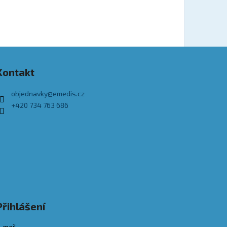
Kontakt
objednavky
@
emedis.cz
+420 734 763 686
Přihlášení
-mail