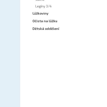
PRONAČNÍ POLŠTÁŘ
Legíny 3/4
2 970 Kč
Lůžkoviny
Očista na lůžku
Dětská oddělení